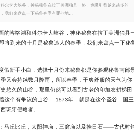
和科尔卡大峡谷，神秘秘鲁在拉丁美洲独具一格，也吸引着越来越多的
季，我们来盘点一下秘鲁春季有哪些地…
画的喀喀湖和科尔卡大峡谷，神秘秘鲁在拉丁美洲独具
即将到来的十月是秘鲁迷人的春季，我们来盘点一下秘
度假新手小白，选择十月份来秘鲁都是你参观秘鲁南部
夏季又会持续数月降雨，所以春季，干爽舒服的天气为你
历史悠久的山谷，那里仍然可以看到古老的印加农耕梯田
这个有争议的山谷。 1573年，就是在这个圣谷，国王
罗和西班牙侵略者。
：马丘比丘，太阳神庙，三窗庙以及拴日石——古代时