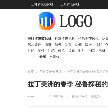
三叶罗茨鼓风机
三叶罗茨风机
三叶罗茨鼓风机
标准罗茨风机
特殊罗茨风机
防
污水处理
增氧
沼气
制造
冷却
吸送
搅拌
叶轮
配件
叶轮
轴承
齿轮
附件
消音
电机
专家
自媒体
首页
三叶罗茨鼓风机
拉丁美洲的春季 秘鲁探秘的
拉丁美洲的春季 秘鲁探秘
admin
2018年6月6日
阅读
(1578)
评论(3)