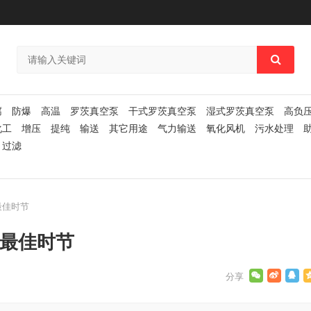
腐
防爆
高温
罗茨真空泵
干式罗茨真空泵
湿式罗茨真空泵
高负
化工
增压
提纯
输送
其它用途
气力输送
氧化风机
污水处理
过滤
最佳时节
的最佳时节