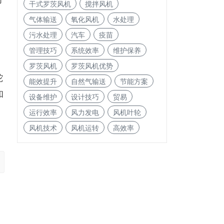
干式罗茨风机
搅拌风机
气体输送
氧化风机
水处理
污水处理
汽车
疫苗
管理技巧
系统效率
维护保养
罗茨风机
罗茨风机优势
蛇
能效提升
自然气输送
节能方案
和
设备维护
设计技巧
贸易
运行效率
风力发电
风机叶轮
风机技术
风机运转
高效率