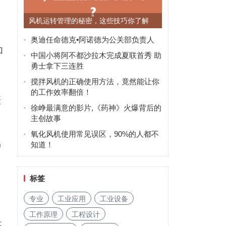
风机运转管理的秘密，这些技巧你了解
吗？
奥迪任命德克•阿诺德为公关部负责人
加
中国小将阿不都沙拉木完成夏联首秀 助
勇士拿下三连胜
搅拌风机的正确使用方法，竟然能让你
的工作效率翻倍！
摄
徐峥最满意的影片,《药神》火爆背后的
主创故事
氧化风机使用常见误区，90%的人都不
知道！
中
标签
专业
工业应用
工业设备
的
工作原理
工程设计
高