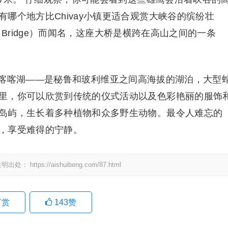
哪个地方比Chivay小镇更适合观赏大峡谷的缤纷壮
a Bridge）而闻名，这座大桥是横跨在高山之间的一条
喀喀湖——是秘鲁和玻利维亚之间高海拔的湖泊，大型
里，你可以欣赏到传统的仪式活动以及色彩艳丽的服饰
岛屿，生长着多种植物和众多野生动物。最令人难忘的
，享受难得的宁静。
注明出处：
https://aishuibeng.com/87.html
打赏
143
赞