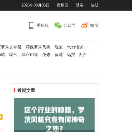
2026年08月06日
星期四
登录
注册
手机版
公众号
微博
压罗茨真空泵
环保罗茨风机
脱硫
气力输送
助燃
曝气
其它用途
免修
智能
远控
配件
近期文章