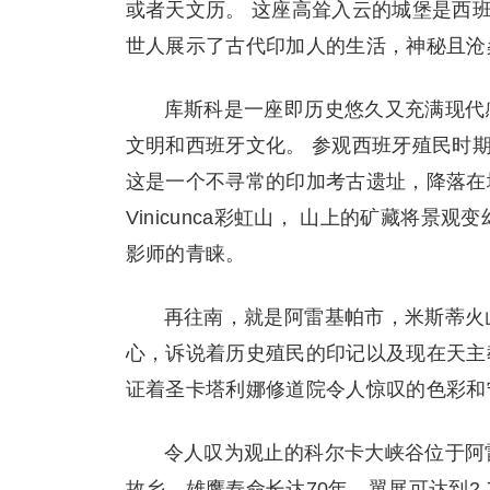
或者天文历。 这座高耸入云的城堡是西
世人展示了古代印加人的生活，神秘且沧
库斯科是一座即历史悠久又充满现代
文明和西班牙文化。 参观西班牙殖民时
这是一个不寻常的印加考古遗址，降落在
Vinicunca彩虹山， 山上的矿藏将
影师的青睐。
再往南，就是阿雷基帕市，米斯蒂火山耸
心，诉说着历史殖民的印记以及现在天主
证着圣卡塔利娜修道院令人惊叹的色彩和
令人叹为观止的科尔卡大峡谷位于阿
故乡，雄鹰寿命长达70年，翼展可达到2