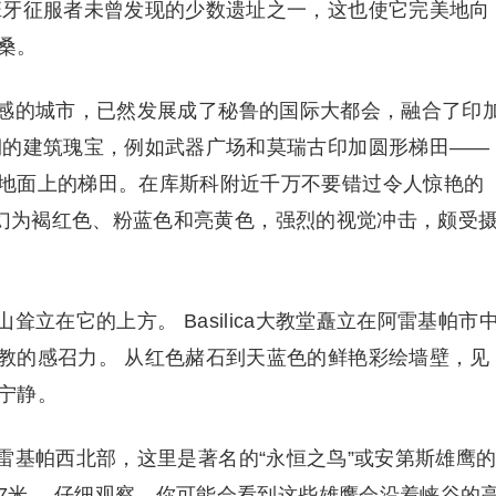
班牙征服者未曾发现的少数遗址之一，这也使它完美地向
桑。
感的城市，已然发展成了秘鲁的国际大都会，融合了印
期的建筑瑰宝，例如武器广场和莫瑞古印加圆形梯田——
地面上的梯田。在库斯科附近千万不要错过令人惊艳的
景观变幻为褐红色、粉蓝色和亮黄色，强烈的视觉冲击，颇受
立在它的上方。 Basilica大教堂矗立在阿雷基帕市
教的感召力。 从红色赭石到天蓝色的鲜艳彩绘墙壁，见
宁静。
雷基帕西北部，这里是著名的“永恒之鸟”或安第斯雄鹰
.7米。 仔细观察，你可能会看到这些雄鹰会沿着峡谷的