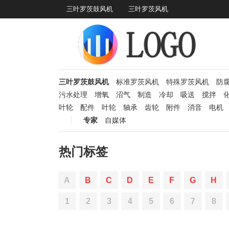
三叶罗茨鼓风机
三叶罗茨风机
三叶罗茨鼓风机
标准罗茨风机
特殊罗茨风机
防
污水处理
增氧
沼气
制造
冷却
吸送
搅拌
叶轮
配件
叶轮
轴承
齿轮
附件
消音
电机
专家
自媒体
热门标签
A
B
C
D
E
F
G
H
1
2
3
4
5
6
7
8