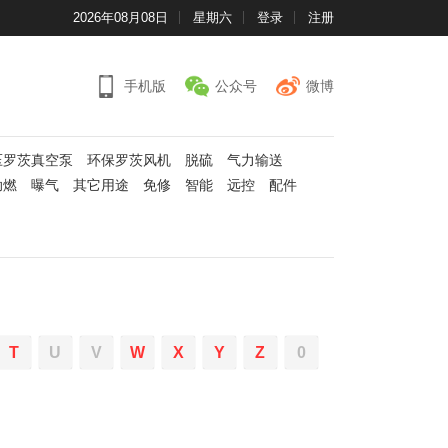
2026年08月08日
星期六
登录
注册
手机版
公众号
微博
压罗茨真空泵
环保罗茨风机
脱硫
气力输送
助燃
曝气
其它用途
免修
智能
远控
配件
T
U
V
W
X
Y
Z
0