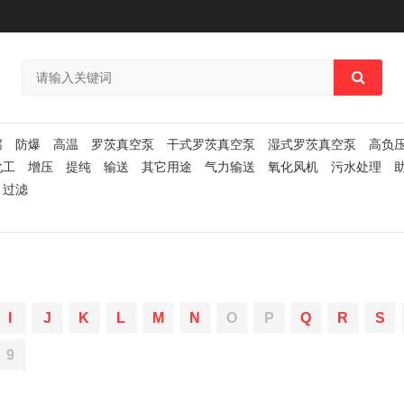
腐
防爆
高温
罗茨真空泵
干式罗茨真空泵
湿式罗茨真空泵
高负
化工
增压
提纯
输送
其它用途
气力输送
氧化风机
污水处理
过滤
I
J
K
L
M
N
O
P
Q
R
S
9